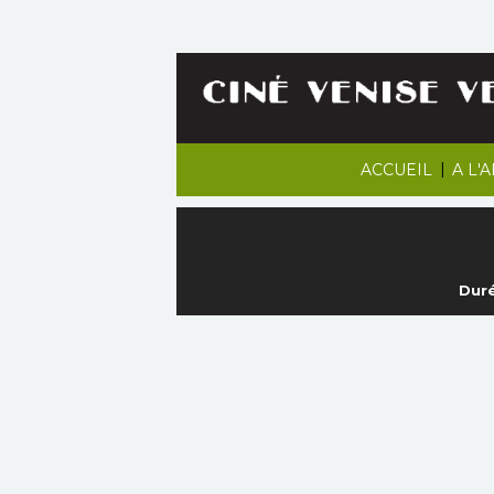
|
ACCUEIL
A L'
Duré