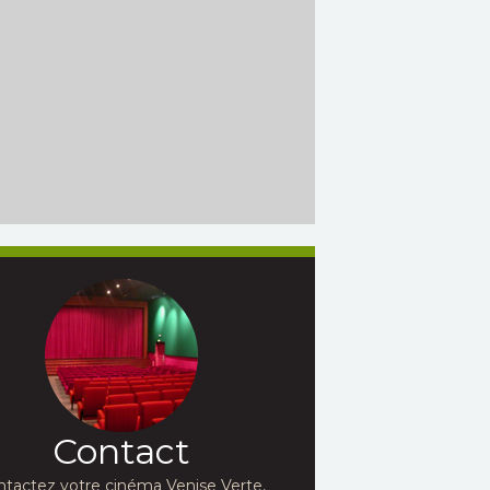
Contact
ntactez votre cinéma Venise Verte,