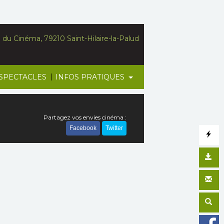
du Cinéma, 79210 Saint-Hilaire-la-Palud
|
SPECTACLES
INFOS PRATIQUES
Partagez vos envies cinéma :
Facebook
Twitter