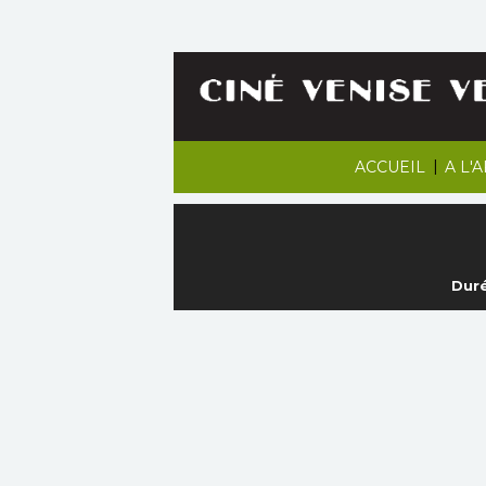
|
ACCUEIL
A L'
Duré