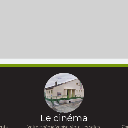
Le cinéma
nts,
Votre cinéma Venise Verte, les salles,
Co