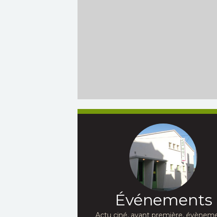
Événements
Actu ciné, avant première, évèneme