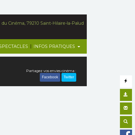
du Cinéma, 79210 Saint-Hilaire-la-Palud
|
SPECTACLES
INFOS PRATIQUES
Partagez vos envies cinéma :
Facebook
Twitter