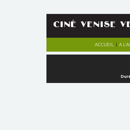
|
ACCUEIL
A L'
Duré