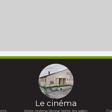
Le cinéma
nts,
Votre cinéma Venise Verte, les salles,
Co