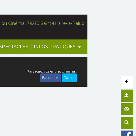
du Cinéma, 79210 Saint-Hilaire-la-Palud
|
SPECTACLES
INFOS PRATIQUES
Partagez vos envies cinéma :
Facebook
Twitter