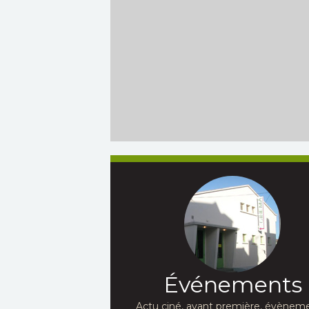
Événements
Actu ciné, avant première, évèneme